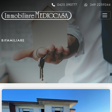
Skip to content
0425 590777
349 2259344
BIFAMILIARE