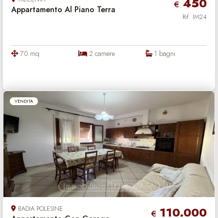
450
€
Appartamento Al Piano Terra
Rif. IM24
70 mq
2 camere
1 bagni
VENDITA
BADIA POLESINE
110.000
€