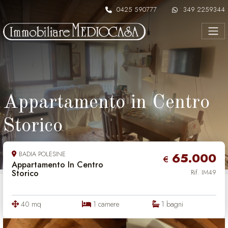
Skip to content
0425 590777
349 2259344
Appartamento in Centro
Storico
BADIA POLESINE
65.000
€
Appartamento In Centro
Storico
Rif. IM49
40 mq
1 camere
1 bagni