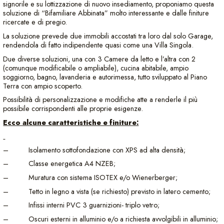
signorile e su lottizzazione di nuovo insediamento, proponiamo questa
soluzione di “Bifamiliare Abbinata” molto interessante e dalle finiture
ricercate e di pregio.
La soluzione prevede due immobili accostati tra loro dal solo Garage,
rendendola di fatto indipendente quasi come una Villa Singola.
Due diverse soluzioni, una con 3 Camere da letto e l’altra con 2
(comunque modificabile o ampliabile), cucina abitabile, ampio
soggiorno, bagno, lavanderia e autorimessa, tutto sviluppato al Piano
Terra con ampio scoperto.
Possibilità di personalizzazione e modifiche atte a renderle il più
possibile corrispondenti alle proprie esigenze.
Ecco alcune caratteristiche e finiture:
– Isolamento sottofondazione con XPS ad alta densità;
– Classe energetica A4 NZEB;
– Muratura con sistema ISOTEX e/o Wienerberger;
– Tetto in legno a vista (se richiesto) previsto in latero cemento;
– Infissi interni PVC 3 guarnizioni- triplo vetro;
– Oscuri esterni in alluminio e/o a richiesta avvolgibili in alluminio;