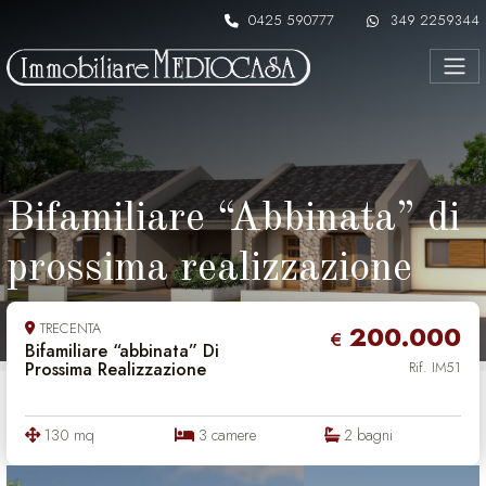
Skip to content
0425 590777
349 2259344
Bifamiliare “Abbinata” di
prossima realizzazione
TRECENTA
200.000
€
Bifamiliare “abbinata” Di
Prossima Realizzazione
Rif. IM51
130 mq
3 camere
2 bagni