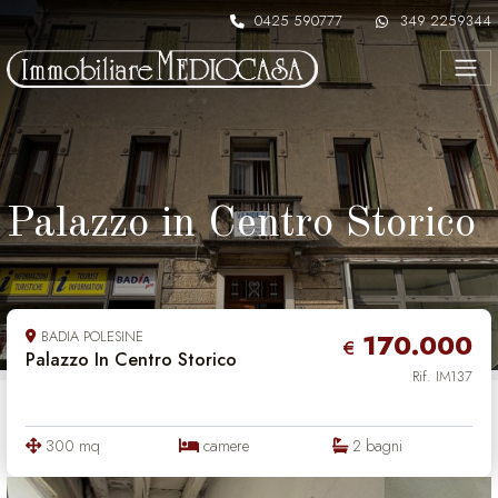
Skip to content
0425 590777
349 2259344
Palazzo in Centro Storico
BADIA POLESINE
170.000
€
Palazzo In Centro Storico
Rif. IM137
300 mq
camere
2 bagni