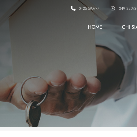
0425 590777
349 22593
HOME
CHI S